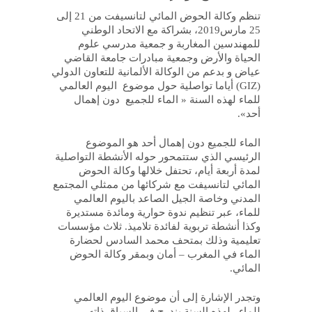
تنظم وكالة الحوض المائي لتانسيفت من 21 إلى
25 مارس2019، بشراكة مع الاتحاد الوطني
للمهندسين المغاربة و جمعية مدرسي علوم
الحياة والأرض وجمعية مبادرات جامعة القاضي
عياض و بدعم من الوكالة الألمانية للتعاون الدولي
(
GIZ
) أياما تواصلية حول
موضوع اليوم
العالمي
للماء لهذه السنة
« الماء للجميع دون إهمال
أحد».
الماء للجميع دون إهمال أحد هو الموضوع
الرئيسي الذي ستتمحور حوله الأنشطة التواصلية
لمدة أربعة أيام، تحتفل خلالها وكالة الحوض
المائي لتانسيفت مع شركائها من ممثلي المجتمع
المدني وخاصة الجيل الصاعد باليوم العالمي
للماء، عبر تنظيم ندوة حوارية ومائدة مستديرة
وكذا أنشطة تربوية لفائدة تلاميذ. ثلاث مؤسسات
تعليمية وذلك بمتحف محمد السادس لحضارة
الماء في المغرب – أمان وبمقر وكالة الحوض
المائي.
وتجدر الإشارة إلى أن موضوع اليوم العالمي
للماء لهذه السنة يندرج في السياق ذاته