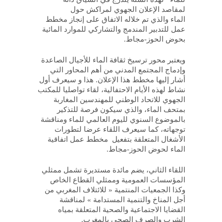
لمقاصد
الإعلان الجهوي لمراكش حول
الماء
والذي تم خلاله الاتفاق على إنجاز مخطط
عمل للتدبير المندمج والتشاركي للموارد المائية
بحوض الحوز-
مجاط.
ويعتبر محور ترسيخ ثقافة الماء للأجيال الصاعدة
وإدماج المجتمع المدني من أهم المحاور التي
أشار إليها مخطط هذا الإعلان. هذا و سيعرف أول
نشاط لهذه الأيام الاحتفالية، لقاء تواصليا للمكتب
الجهوي للاتحاد الوطني للمهندسين المغاربة
بمتحف الماء، والذي سيكون فرصة للتذكير
بالموضوع السنوي لليوم العالمي للماء ومناقشة
توجهاته، كما سيعرف اللقاء عرضا لتطورات
الأشغال المتعلقة
بتفعيل مخطط
عمل اتفاقية
الماء لحوض الحوز-
مجاط.
اللقاء الثاني، يضم مائدة مستديرة تشمل ممثلي
المؤسسات العمومية وممثلي القطاع الخاص
وكذا الجمعيات المنتمية «
للائتلاف
المغربي من
أجل المناخ والتنمية المستدامة »
لمناقشة
القضايا الاجتماعية والصحية المتعلقة بمياه
الشرب والصرف الصحي بالمغرب.