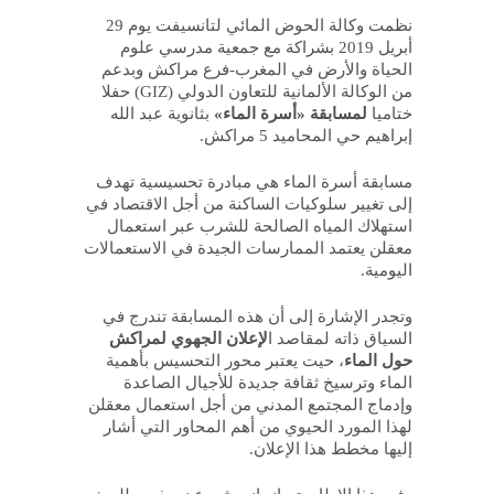
نظمت وكالة الحوض المائي لتانسيفت يوم 29
أبريل 2019 بشراكة مع جمعية مدرسي علوم
الحياة والأرض في المغرب-فرع مراكش وبدعم
من الوكالة الألمانية للتعاون الدولي (GIZ) حفلا
ختاميا
لمسابقة «أسرة الماء»
بثانوية عبد الله
إبراهيم حي المحاميد 5 مراكش.
مسابقة أسرة الماء هي مبادرة تحسيسية تهدف
إلى تغيير سلوكيات الساكنة من أجل الاقتصاد في
استهلاك المياه الصالحة للشرب عبر استعمال
معقلن يعتمد الممارسات الجيدة في الاستعمالات
اليومية.
وتجدر الإشارة إلى أن هذه المسابقة تندرج في
السياق ذاته لمقاصد ا
لإعلان الجهوي لمراكش
حول الماء
، حيت يعتبر محور التحسيس بأهمية
الماء وترسيخ ثقافة جديدة للأجيال الصاعدة
وإدماج المجتمع المدني من أجل استعمال معقلن
لهذا المورد الحيوي من أهم المحاور التي أشار
إليها مخطط هذا الإعلان.