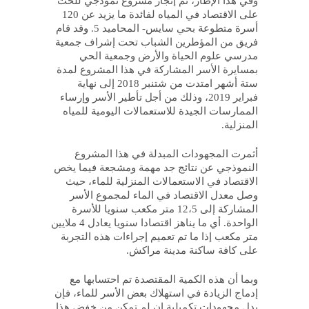
وفي هذا الإطار، تم إنجاز مشروع نموذجي للحث
على الاقتصاد في المياه لفائدة ما يزيد عن 120
أسرة متطوعة بحي سايس- المحاميد 5. وقد قام
فريق من المؤطرين الشباب تحت إشراف جمعية
مدرسي علوم الحياة والأرض وجمعية الحي
بمسايرة الأسر المشاركة في هذا المشروع لمدة
ستة أشهر امتدت من شتنبر 2018 إلى نهاية
فبراير 2019، وذلك من أجل تأطير الأسر وإرساء
الممارسات الجيدة للاستعمالات اليومية للمياه
المنزلية.
أثمرت المجهودات المبدلة في هذا المشروع
النموذجي عن نتائج جد مهمة ومشجعة فيما يخص
الاقتصاد في الاستعمالات المنزلية للماء، حيث
وصل معدل الاقتصاد في الماء لمجموع الأسر
المشاركة إلى 12،5 متر مكعب سنويا للأسرة
الواحدة. أي ما يناهز اقتصادا سنويا يعادل 4 ملايين
متر مكعب إذا ما تم تعميم إجراءات هذه التجربة
على كافة ساكنة مدينة مراكش.
وبما أن هذه الكمية المقتصدة تم احتسابها مع
إدماج الزيادة في استهلاك بعض الأسر للماء، فإن
بدل مجهودات تكميلية إن لم تمكن من خفض هذا