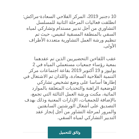
10 دجنبر 2019، المركز الفلاحي السعادة-مراكش:
انطلقت فعاليات المرحلة الثانية للمسلسل
التشاوري من أجل تدبير مستدام وتشاركي لمياه
السقي بالمنطقة المسقية لنفيس، حيث تم
تنظيم ورشة العمل التشاورية متعددة الأطراف
الأولى.
عقب اللقاءين التحضيريين الذين تم عقدهما
بمعية رؤساء جمعيات مستعملي المياه في 2
يوليوز و 19 أكتوبر 2019 بقاعة اجتماعات مركز
التنمية الفلاحية السعادة، واللذان ثم الاشتغال في
إطارها أساسا على وضع تشخيص تشاركي
للوضعية الراهنة والتحديات المتعلقة بالموارد
المائية، مكنت ورشة العمل الثالثة التي تجمع،
بالإضافة للجمعيات، الإدارات المعنية وذلك بهدف
التصديق على أشغال الورشتين السابقتين
والمرور لمرحلة التشاور من أجل إنجاز عقد
التدبير التشاركي لمياه السقي.
وثائق للتحميل